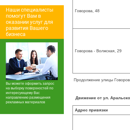
Наши специалисты
Говорова, 48
помогут Вам в
оказании услуг для
развития Вашего
бизнеса
Говорова - Волжская, 29
Продолжение улицы Говоров
Вы можете оформить запрос
на выборку поверхностей по
интересующему Вас
направлению размещения
Движение от ул. Аральск
рекламных материалов
Адрес привязки