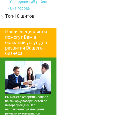
Свердловский район
Вне города
Топ-10 щитов
Наши специалисты
помогут Вам в
оказании услуг для
развития Вашего
бизнеса
Вы можете оформить запрос
на выборку поверхностей по
интересующему Вас
направлению размещения
рекламных материалов