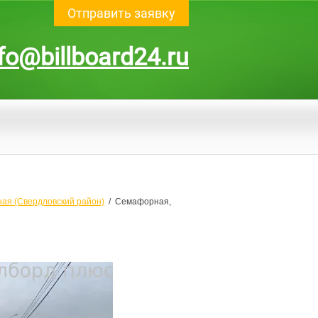
Отправить заявку
fo@billboard24.ru
ая (Свердловский район)
  /  Семафорная, 