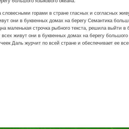
ерегу большого языкового океана.
а словесными горами в стране гласных и согласных жив
ивут они в буквенных домах на берегу Семантика больш
дна маленькая строчка рыбного текста, решила выйти в
т всех живут они в буквенных домах на берегу большого
учеек Даль журчит по всей стране и обеспечивает ее в