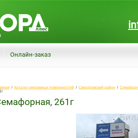
in
Онлайн-заказ
авная
  /  
Каталог рекламных поверхностей
  /  
Свердловский район
  /  
Семафорн
1г
емафорная, 261г