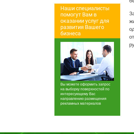
б
Наши специалисты
З
помогут Вам в
оказании услуг для
ж
развития Вашего
о
бизнеса
о
р
Вы можете оформить запрос
на выборку поверхностей по
интересующему Вас
направлению размещения
рекламных материалов