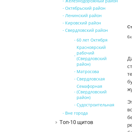
Железнодорожный район
Октябрьский район
Ленинский район
Кировский район
Ст
Свердловский район
6х
60 лет Октября
Красноярский
рабочий
(Свердловский
Д
район)
с
Матросова
т
Свердловская
б
Семафорная
ж
(Свердловский
район)
Э
Судостроительная
в
Вне города
б
Топ-10 щитов
р