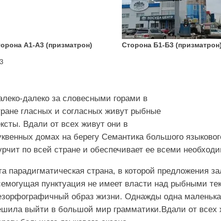
орона А1-А3 (призматрон)
Сторона Б1-Б3 (призматрон
3
алеко-далеко за словесными горами в
тране гласных и согласных живут рыбные
ексты. Вдали от всех живут они в
уквенных домах на берегу Семантика большого языковог
урчит по всей стране и обеспечивает ее всеми необхо
та парадигматическая страна, в которой предложения за
семогущая пунктуация не имеет власти над рыбными те
езорфографичный образ жизни. Однажды одна маленькая
ешила выйти в большой мир грамматики.Вдали от всех 