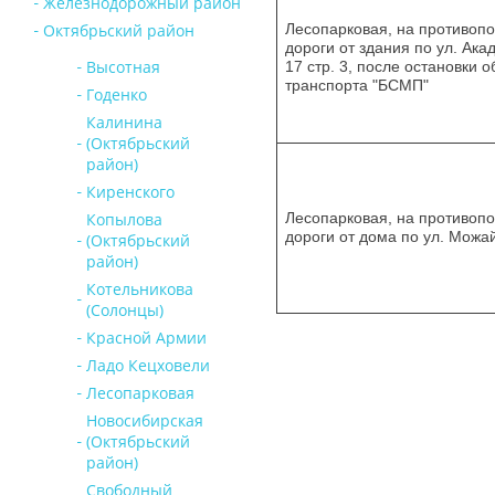
Железнодорожный район
Октябрьский район
Лесопарковая, на противоп
дороги от здания по ул. Ака
Высотная
17 стр. 3, после остановки 
транспорта "БСМП"
Годенко
Калинина
(Октябрьский
район)
Киренского
Копылова
Лесопарковая, на противоп
дороги от дома по ул. Можай
(Октябрьский
район)
Котельникова
(Солонцы)
Красной Армии
Ладо Кецховели
Лесопарковая
Новосибирская
(Октябрьский
район)
Свободный