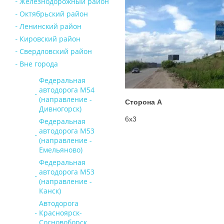
Железнодорожный район
Октябрьский район
Ленинский район
Кировский район
Свердловский район
Вне города
Федеральная
автодорога М54
(направление -
Сторона А
Дивногорск)
6х3
Федеральная
автодорога М53
(направление -
Емельяново)
Федеральная
автодорога М53
(направление -
Канск)
Автодорога
Красноярск-
Сосновоборск