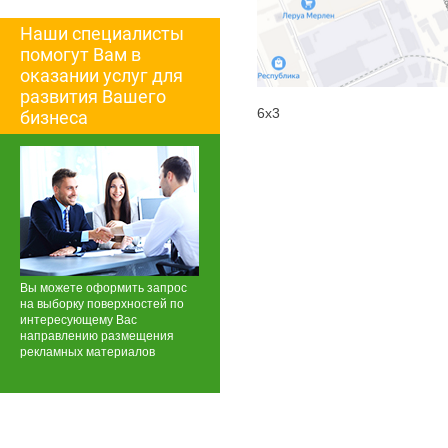
Наши специалисты
помогут Вам в
оказании услуг для
развития Вашего
6х3
бизнеса
Вы можете оформить запрос
на выборку поверхностей по
интересующему Вас
направлению размещения
рекламных материалов