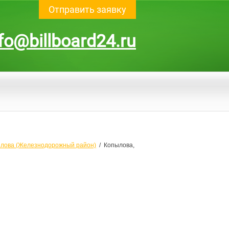
Отправить заявку
fo@billboard24.ru
лова (Железнодорожный район)
  /  Копылова, 