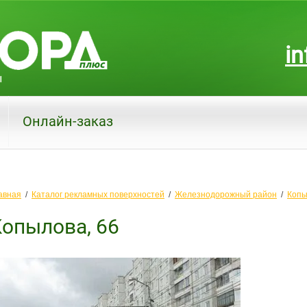
in
Онлайн-заказ
авная
  /  
Каталог рекламных поверхностей
  /  
Железнодорожный район
  /  
Копы
опылова, 66