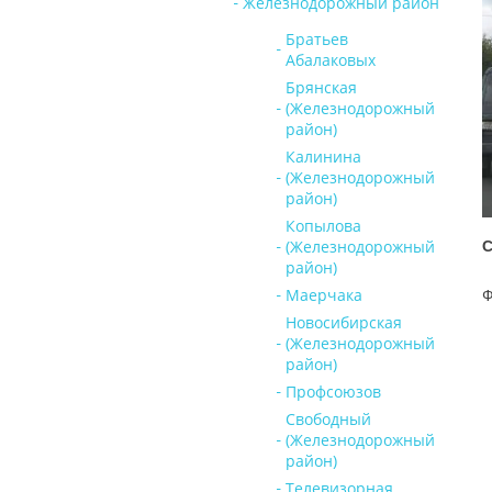
Железнодорожный район
Братьев
Абалаковых
Брянская
(Железнодорожный
район)
Калинина
(Железнодорожный
район)
Копылова
(Железнодорожный
С
район)
Маерчака
Ф
Новосибирская
(Железнодорожный
район)
Профсоюзов
Свободный
(Железнодорожный
район)
Телевизорная